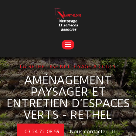
TOGGLE
NAVIGATION
LA RETHÉLOISE NETTOYAGE À COUCY
AMÉNAGEMENT
PAYSAGER ET
ENTRETIEN D’ESPACES
VERTS - RETHEL
03 24 72 08 59
Nous contacter