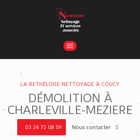
TOGGLE
NAVIGATION
LA RETHÉLOISE NETTOYAGE À COUCY
DÉMOLITION À
CHARLEVILLE-MEZIERE
03 24 72 08 59
Nous contacter